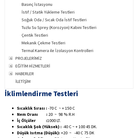
Basınç İstasyonu
İstif / Statik Yükleme Testleri
Soğuk Oda / Sıcak Oda İstif Testleri
Tuzlu Su Sprey (Korozyon) Kabini Testleri
Çentik Testleri
Mekanik Çekme Testleri
Termal Kamera ile İzolasyon Kontrolleri
PROJELERİMİZ
EĞİTİM HİZMETLERİ
HABERLER
İLETİŞİM
İklimlendirme Testleri
Sıcaklık Sırası :
-70 C ~ + 150 C
Nem Oranı
:
20 ~ 98 % R.H
İç Ölçüler :
1000 LT.
Sıcaklık Şok (Yüksek)
:
-40 C ~ + 100 45 DK.
Düşük Isıtma (Düşük):
+20 ~ -40 C 75 DK