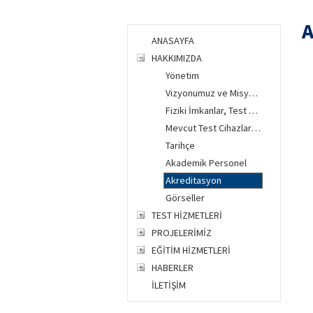
A
ANASAYFA
HAKKIMIZDA
Yönetim
Vizyonumuz ve Misyonumuz
Fiziki İmkanlar, Test Ekipmanları ve Kabiliyetler
Mevcut Test Cihazları ve Testler
Tarihçe
Akademik Personel
Akreditasyon
Görseller
TEST HİZMETLERİ
PROJELERİMİZ
EĞİTİM HİZMETLERİ
HABERLER
İLETİŞİM