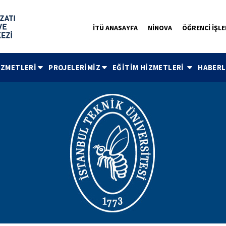
İTÜ ANASAYFA
NİNOVA
ÖĞRENCİ İŞLE
İZMETLERİ
PROJELERİMİZ
EĞİTİM HİZMETLERİ
HABERL